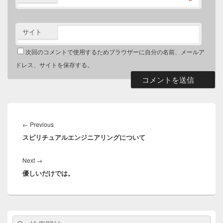
*
サイト
次回のコメントで使用するためブラウザーに自分の名前、メールア
ドレス、サイトを保存する。
投
稿
←
Previous
Previous
ナ
スピリチュアルエンジニアリングについて
post:
ビ
ゲ
Next
→
Next
ー
優しいだけでは。
post:
シ
ョ
ン
メ
検
検