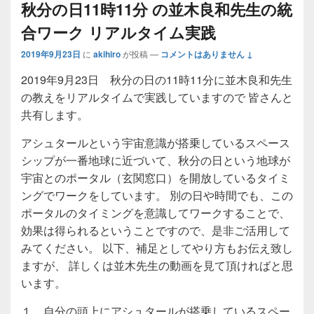
秋分の日11時11分 の並木良和先生の統
合ワーク リアルタイム実践
2019年9月23日
に
akihiro
が投稿
—
コメントはありません ↓
2019年9月23日 秋分の日の11時11分に並木良和先生
の教えをリアルタイムで実践していますので 皆さんと
共有します。
アシュタールという宇宙意識が搭乗しているスペース
シップが一番地球に近づいて、秋分の日という地球が
宇宙とのポータル（玄関窓口）を開放しているタイミ
ングでワークをしています。 別の日や時間でも、この
ポータルのタイミングを意識してワークすることで、
効果は得られるということですので、是非ご活用して
みてください。 以下、補足としてやり方もお伝え致し
ますが、 詳しくは並木先生の動画を見て頂ければと思
います。
１．自分の頭上にアシュタールが搭乗しているスペー