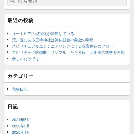
イ
索
ン
索
サ
対
イ
象:
最近の投稿
ド
バ
ー
ユートピアの現実化が加速している
ウ
荒川区にある三峰神社は神仏習合の象徴の場所
ィ
スピリチュアルエンジニアリングによる現実創造のフロー
ジ
スピリテック瞑想曲 サンプル たたき版 明晰夢の状態を再現
ェ
優しいだけでは。
ッ
ト
エ
カテゴリー
リ
ア
覚醒日記
日記
2021年5月
2020年3月
2020年1月