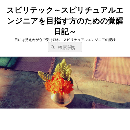
スピリテック～スピリチュアルエ
ンジニアを目指す方のための覚醒
日記～
目には見えぬが心で受け取れ スピリチュアルエンジニアの記録
検
検
索
索
対
象: