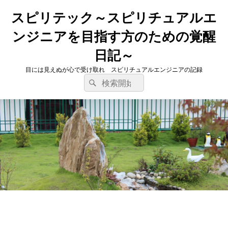
スピリテック～スピリチュアルエ
ンジニアを目指す方のための覚醒
日記～
目には見えぬが心で受け取れ スピリチュアルエンジニアの記録
検
検
索
索
対
象: