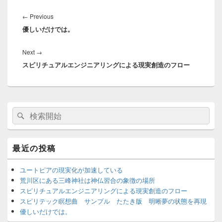
投
稿
←
Previous
Previous
ナ
優しいだけでは。
post:
ビ
ゲ
Next
→
Next
ー
スピリチュアルエンジニアリングによる現実創造のフロー
post:
シ
ョ
ン
メ
検
検
イ
索
ン
索
サ
対
イ
象:
最近の投稿
ド
バ
ー
ユートピアの現実化が加速している
ウ
荒川区にある三峰神社は神仏習合の象徴の場所
ィ
スピリチュアルエンジニアリングによる現実創造のフロー
ジ
スピリテック瞑想曲 サンプル たたき版 明晰夢の状態を再現
ェ
優しいだけでは。
ッ