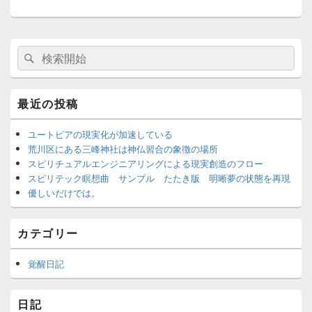
メ
検
検
イ
索
ン
索
サ
対
イ
象:
最近の投稿
ド
バ
ー
ユートピアの現実化が加速している
ウ
荒川区にある三峰神社は神仏習合の象徴の場所
ィ
スピリチュアルエンジニアリングによる現実創造のフロー
ジ
スピリテック瞑想曲 サンプル たたき版 明晰夢の状態を再現
ェ
優しいだけでは。
ッ
ト
エ
カテゴリー
リ
ア
覚醒日記
日記