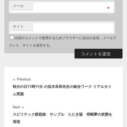
メール
*
サイト
次回のコメントで使用するためブラウザーに自分の名前、メールア
ドレス、サイトを保存する。
投
稿
←
Previous
Previous
ナ
秋分の日11時11分 の並木良和先生の統合ワーク リアルタイ
post:
ビ
ム実践
ゲ
ー
Next
→
Next
シ
スピリテック瞑想曲 サンプル たたき版 明晰夢の状態を
post:
ョ
再現
ン