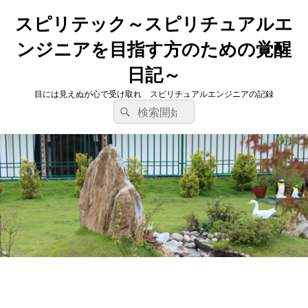
スピリテック～スピリチュアルエ
ンジニアを目指す方のための覚醒
日記～
目には見えぬが心で受け取れ スピリチュアルエンジニアの記録
検
検
索
索
対
象: