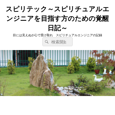
スピリテック～スピリチュアルエ
ンジニアを目指す方のための覚醒
日記～
目には見えぬが心で受け取れ スピリチュアルエンジニアの記録
検
検
索
索
対
象: