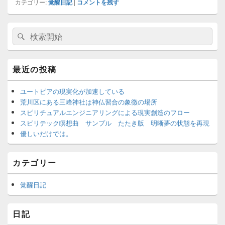
カテゴリー:
覚醒日記
|
コメントを残す
メ
検
検
イ
索
ン
索
サ
対
イ
象:
最近の投稿
ド
バ
ー
ユートピアの現実化が加速している
ウ
荒川区にある三峰神社は神仏習合の象徴の場所
ィ
スピリチュアルエンジニアリングによる現実創造のフロー
ジ
スピリテック瞑想曲 サンプル たたき版 明晰夢の状態を再現
ェ
優しいだけでは。
ッ
ト
エ
カテゴリー
リ
ア
覚醒日記
日記