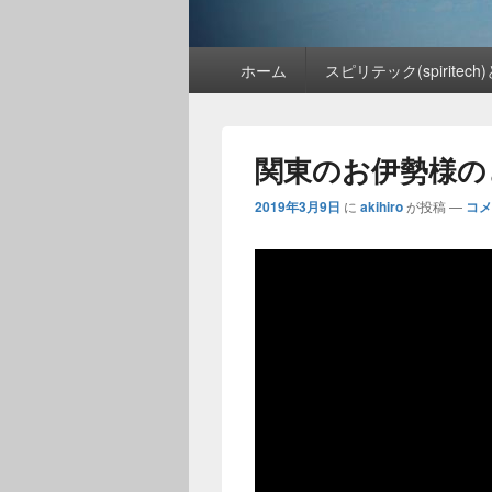
メ
ホーム
スピリテック(spiritech
イ
ン
メ
ニ
関東のお伊勢様の
ュ
ー
2019年3月9日
に
akihiro
が投稿
—
コメ