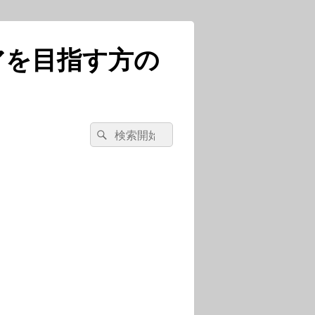
アを目指す方の
検
検
索
索
対
象: