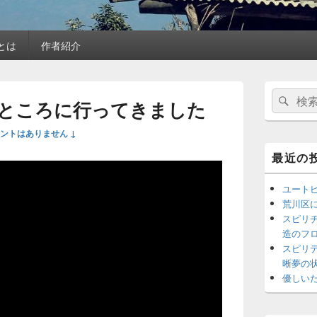
)とは
作者紹介
メ
検
検
イ
ところに行ってきました
索
ン
索
サ
対
ントはありません ↓
イ
象:
ド
最近の
バ
ー
ユート
ウ
ィ
荒川区
ジ
スピリ
ェ
造のフ
ッ
スピリ
ト
晰夢の
エ
優しい
リ
ア