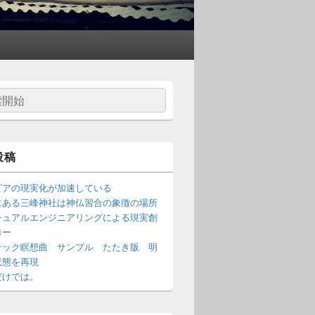
投稿
ピアの現実化が加速している
にある三峰神社は神仏習合の象徴の場所
チュアルエンジニアリングによる現実創
ロー
テック瞑想曲 サンプル たたき版 明
状態を再現
だけでは。