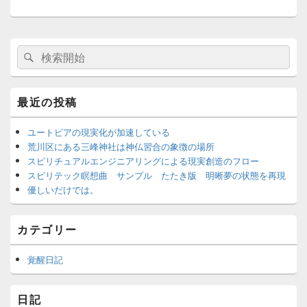
メ
検
検
イ
索
ン
索
サ
対
イ
象:
最近の投稿
ド
バ
ー
ユートピアの現実化が加速している
ウ
荒川区にある三峰神社は神仏習合の象徴の場所
ィ
スピリチュアルエンジニアリングによる現実創造のフロー
ジ
スピリテック瞑想曲 サンプル たたき版 明晰夢の状態を再現
ェ
優しいだけでは。
ッ
ト
エ
カテゴリー
リ
ア
覚醒日記
日記