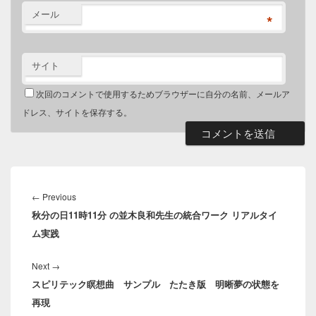
メール
*
サイト
次回のコメントで使用するためブラウザーに自分の名前、メールア
ドレス、サイトを保存する。
投
稿
←
Previous
Previous
ナ
秋分の日11時11分 の並木良和先生の統合ワーク リアルタイ
post:
ビ
ム実践
ゲ
ー
Next
→
Next
シ
スピリテック瞑想曲 サンプル たたき版 明晰夢の状態を
post:
ョ
再現
ン