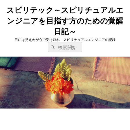
スピリテック～スピリチュアルエ
ンジニアを目指す方のための覚醒
日記～
目には見えぬが心で受け取れ スピリチュアルエンジニアの記録
検
検
索
索
対
象: