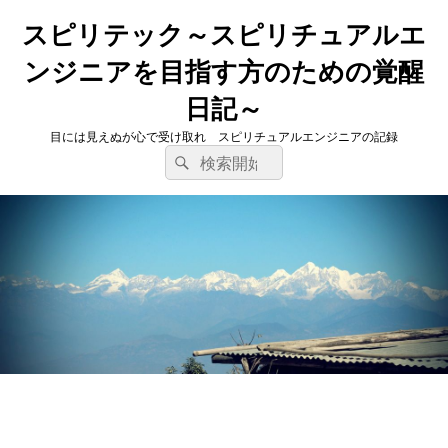
スピリテック～スピリチュアルエ
ンジニアを目指す方のための覚醒
日記～
目には見えぬが心で受け取れ スピリチュアルエンジニアの記録
検
検
索
索
対
象: