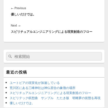
投
稿
←
Previous
Previous
ナ
優しいだけでは。
post:
ビ
ゲ
Next
→
Next
ー
スピリチュアルエンジニアリングによる現実創造のフロー
post:
シ
ョ
ン
メ
検
検
イ
索
ン
索
サ
対
イ
象:
最近の投稿
ド
バ
ー
ユートピアの現実化が加速している
ウ
荒川区にある三峰神社は神仏習合の象徴の場所
ィ
スピリチュアルエンジニアリングによる現実創造のフロー
ジ
スピリテック瞑想曲 サンプル たたき版 明晰夢の状態を再現
ェ
優しいだけでは。
ッ