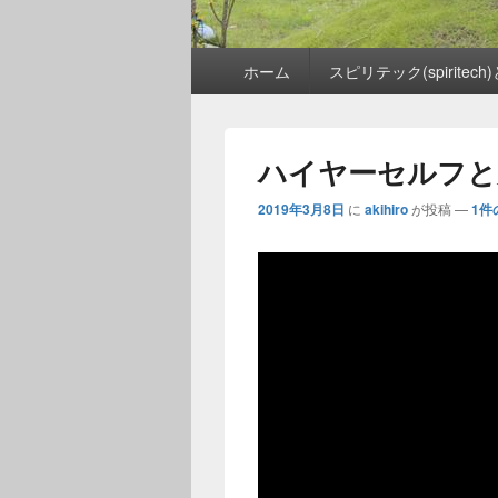
メ
ホーム
スピリテック(spiritech
イ
ン
メ
ニ
ハイヤーセルフと
ュ
ー
2019年3月8日
に
akihiro
が投稿
—
1件