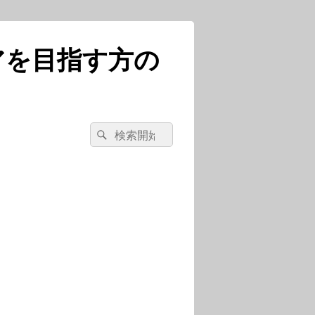
アを目指す方の
検
検
索
索
対
象: