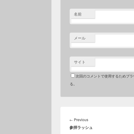
名前
メール
サイト
次回のコメントで使用するためブラ
る。
投
稿
←
Previous
Previous
ナ
参拝ラッシュ
post:
ビ