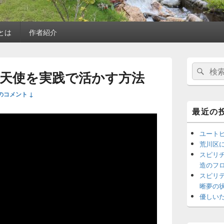
)とは
作者紹介
メ
検
検
イ
天使を実践で活かす方法
索
ン
索
サ
対
のコメント ↓
イ
象:
ド
最近の
バ
ー
ユート
ウ
ィ
荒川区
ジ
スピリ
ェ
造のフ
ッ
スピリ
ト
晰夢の
エ
優しい
リ
ア