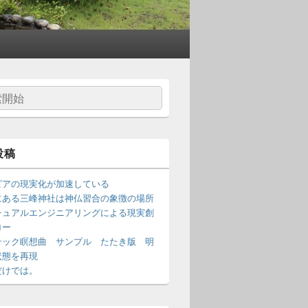
投稿
ピアの現実化が加速している
にある三峰神社は神仏習合の象徴の場所
チュアルエンジニアリングによる現実創
ロー
テック瞑想曲 サンプル たたき版 明
状態を再現
だけでは。